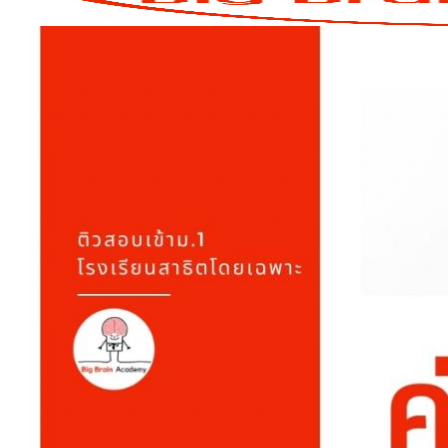
ค้นหา:
คอร์สเรียนออนไลน์
FUNDAMENTAL ชั้น ป.5
INTENSIVE ชั้นป.6
คอร์สโค้งสุดท้าย
สรุปเนื้อหาขั้นเทพ
ตะลุยโจทย์ยอดฮิต
Math-Sci Trilingual+
SPIP
รู้จักเรา
ทำเนียบคนเก่ง
คำถามที่พบบ่อย
สมัครเรียน