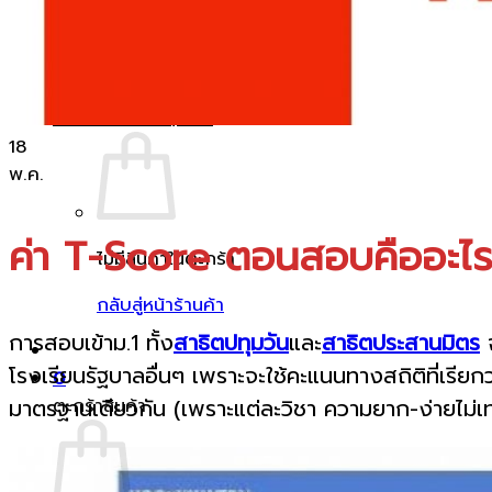
คลังความรู้
เข้าสู่ระบบ
ตะกร้าสินค้า /
฿
0
0
18
พ.ค.
ค่า T-Score ตอนสอบคืออะไ
ไม่มีสินค้าในตะกร้า
กลับสู่หน้าร้านค้า
การสอบเข้าม.1 ทั้ง
สาธิตปทุมวัน
และ
สาธิตประสานมิตร
จ
โรงเรียนรัฐบาลอื่นๆ เพราะจะใช้คะแนนทางสถิติที่เรี
0
มาตรฐานเดียวกัน (เพราะแต่ละวิชา ความยาก-ง่ายไม่เท
ตะกร้าสินค้า