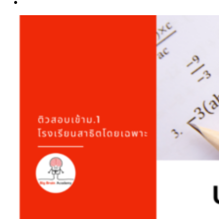
ค้นหา:
คอร์สเรียนออนไลน์
FUNDAMENTAL ชั้น ป.5
INTENSIVE ชั้นป.6
คอร์สโค้งสุดท้าย
สรุปเนื้อหาขั้นเทพ
ตะลุยโจทย์ยอดฮิต
Math-Sci Trilingual+
SPIP
รู้จักเรา
ทำเนียบคนเก่ง
คำถามที่พบบ่อย
สมัครเรียน
คลังความรู้
เข้าสู่ระบบ