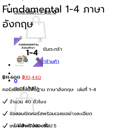
Fundamental 1-4 ภาษา
ตะกร้าสินค้า /
฿
0
0
อังกฤษ
ไม่มีสินค้าในตะกร้า
กลับสู่หน้าร้านค้า
Original
Current
฿
11,600
฿
10,440
0
price
price
ตะกร้าสินค้า
คอร์สออนไลน์พื้นฐาน ภาษาอังกฤษ เล่มที่ 1-4
was:
is:
฿11,600.
฿10,440.
จำนวน 40 ชั่วโมง
ข้อสอบปิดคอร์สพร้อมเฉลยอย่างละเอียด
ไม่มีสินค้าในตะกร้า
เหมาะสำหรับน้องชั้นป.5