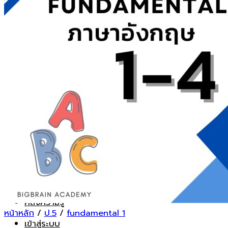
ค้นหา:
คอร์สเรียนออนไลน์
FUNDAMENTAL ชั้น ป.5
INTENSIVE ชั้นป.6
คอร์สโค้งสุดท้าย
สรุปเนื้อหาขั้นเทพ
ตะลุยโจทย์ยอดฮิต
Math-Sci Trilingual+
SPIP
รู้จักเรา
ทำเนียบคนเก่ง
คำถามที่พบบ่อย
สมัครเรียน
คลังความรู้
หน้าหลัก
/
ป.5
/
fundamental 1
เข้าสู่ระบบ