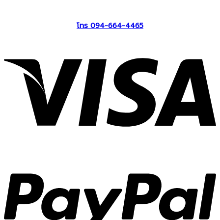
โทร 094-664-4465
V
P