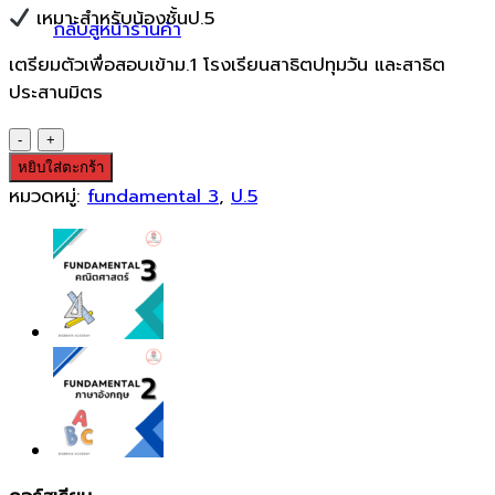
เหมาะสำหรับน้องชั้นป.5
กลับสู่หน้าร้านค้า
เตรียมตัวเพื่อสอบเข้าม.1 โรงเรียนสาธิตปทุมวัน และสาธิต
ประสานมิตร
จำนวน
Fundamental
หยิบใส่ตะกร้า
3
หมวดหมู่:
fundamental 3
,
ป.5
วิทยาศาสตร์
ชิ้น