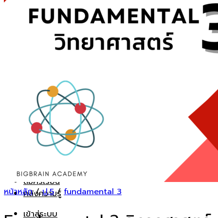
ค้นหา:
คอร์สเรียนออนไลน์
FUNDAMENTAL ชั้น ป.5
INTENSIVE ชั้นป.6
คอร์สโค้งสุดท้าย
สรุปเนื้อหาขั้นเทพ
ตะลุยโจทย์ยอดฮิต
Math-Sci Trilingual+
SPIP
รู้จักเรา
ทำเนียบคนเก่ง
คำถามที่พบบ่อย
สมัครเรียน
หน้าหลัก
/
ป.5
/
fundamental 3
คลังความรู้
เข้าสู่ระบบ