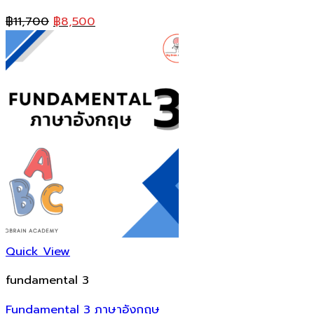
Original
Current
฿
11,700
฿
8,500
price
price
was:
is:
฿11,700.
฿8,500.
Quick View
fundamental 3
Fundamental 3 ภาษาอังกฤษ