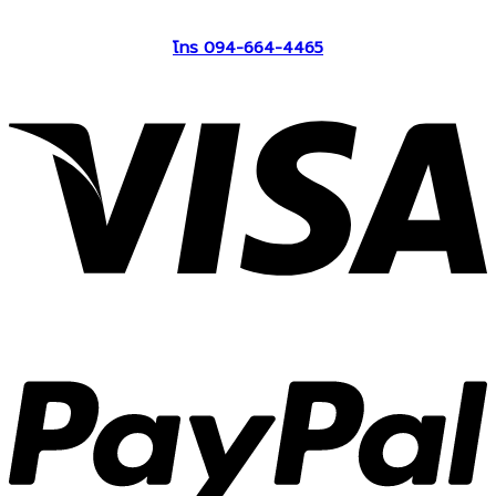
โทร 094-664-4465
V
P