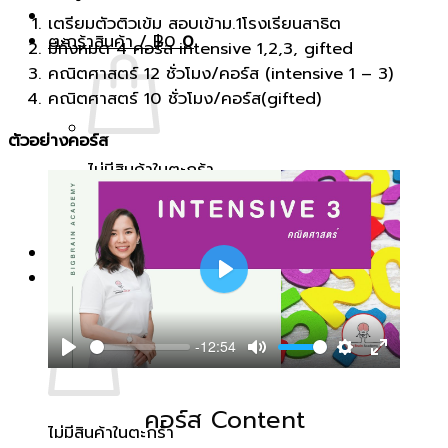
เตรียมตัวติวเข้ม สอบเข้าม.1โรงเรียนสาธิต
ตะกร้าสินค้า /
฿
0
0
มีทั้งหมด 4 คอร์ส intensive 1,2,3, gifted
คณิตศาสตร์ 12 ชั่วโมง/คอร์ส (intensive 1 – 3)
คณิตศาสตร์ 10 ชั่วโมง/คอร์ส(gifted)
ตัวอย่างคอร์ส
ไม่มีสินค้าในตะกร้า
กลับสู่หน้าร้านค้า
0
P
ตะกร้าสินค้า
l
a
-12:54
P
M
S
E
y
l
u
e
n
คอร์ส Content
a
t
t
t
ไม่มีสินค้าในตะกร้า