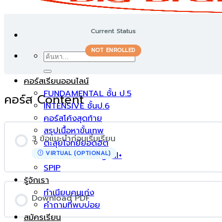
Current Status
NOT ENROLLED
ค้นหา:
คอร์สเรียนออนไลน์
FUNDAMENTAL ชั้น ป.5
คอร์ส Content
INTENSIVE ชั้นป.6
คอร์สโค้งสุดท้าย
สรุปเนื้อหาขั้นเทพ
3 ข้อแนะนำก่อนเริ่มเรียน
ตะลุยโจทย์ยอดฮิต
Math-Sci Trilingual+
VIRTUAL (OPTIONAL)
SPIP
รู้จักเรา
ทำเนียบคนเก่ง
Download PDF
คำถามที่พบบ่อย
สมัครเรียน