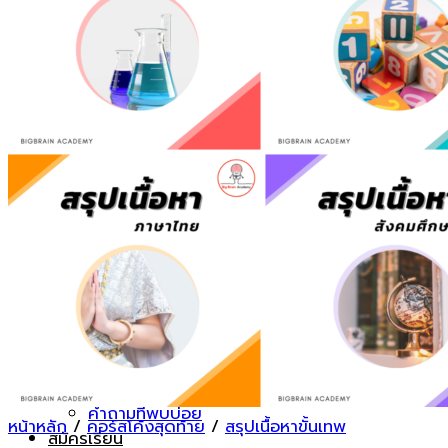
ค้นหา:
คอร์สเรียนออนไลน์
FUNDAMENTAL ชั้น ป.5
INTENSIVE ชั้นป.6
คอร์สโค้งสุดท้าย
สรุปเนื้อหาขั้นเทพ
ตะลุยโจทย์ยอดฮิต
Math-Sci Trilingual+
SPIP
รู้จักเรา
ทำเนียบคนเก่ง
คำถามที่พบบ่อย
หน้าหลัก
/
คอร์สโค้งสุดท้าย
/
สรุปเนื้อหาขั้นเทพ
สมัครเรียน