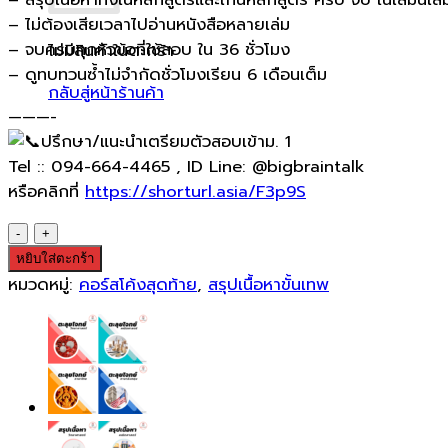
– ไม่ต้องเสียเวลาไปอ่านหนังสือหลายเล่ม
– จบครบทุกหัวข้อที่ใช้สอบ ใน 36 ชั่วโมง
ไม่มีสินค้าในตะกร้า
– ดูทบทวนซ้ำไม่จำกัดชั่วโมงเรียน 6 เดือนเต็ม
กลับสู่หน้าร้านค้า
———-
ปรึกษา/แนะนำเตรียมตัวสอบเข้าม. 1
Tel :: 094-664-4465 , ID Line: @bigbraintalk
หรือคลิกที่
https://shorturl.asia/F3p9S
จำนวน
สรุป
หยิบใส่ตะกร้า
เนื้อหา
หมวดหมู่:
คอร์สโค้งสุดท้าย
,
สรุปเนื้อหาขั้นเทพ
4
วิชา
คณิต
วิทย์
ไทย
สังคม