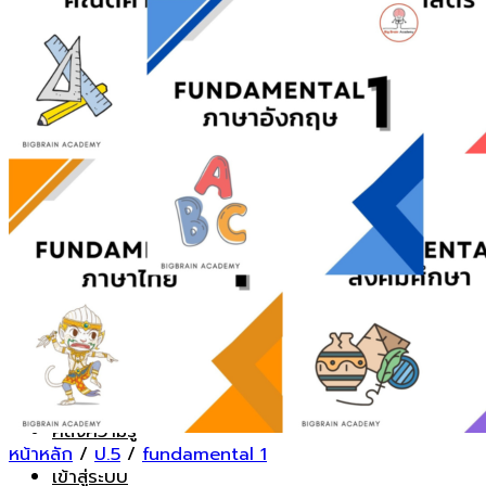
ค้นหา:
คอร์สเรียนออนไลน์
FUNDAMENTAL ชั้น ป.5
INTENSIVE ชั้นป.6
คอร์สโค้งสุดท้าย
สรุปเนื้อหาขั้นเทพ
ตะลุยโจทย์ยอดฮิต
Math-Sci Trilingual+
SPIP
รู้จักเรา
ทำเนียบคนเก่ง
คำถามที่พบบ่อย
สมัครเรียน
คลังความรู้
หน้าหลัก
/
ป.5
/
fundamental 1
เข้าสู่ระบบ