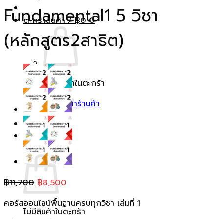
Fundamental1 5 วิชา
ตะกร้าสินค้า /
฿
0
0
(หลักสูตร2สาธิต)
ไม่มีสินค้าในตะกร้า
กลับสู่หน้าร้านค้า
0
ตะกร้าสินค้า
Original
Current
฿
11,700
฿
8,500
price
price
คอร์สออนไลน์พื้นฐานครบทุกวิชา เล่มที่ 1
was:
is:
ไม่มีสินค้าในตะกร้า
฿11,700.
฿8,500.