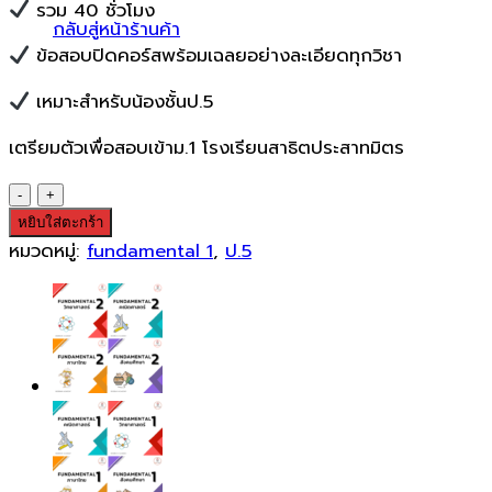
รวม 40 ชั่วโมง
กลับสู่หน้าร้านค้า
ข้อสอบปิดคอร์สพร้อมเฉลยอย่างละเอียดทุกวิชา
เหมาะสำหรับน้องชั้นป.5
เตรียมตัวเพื่อสอบเข้าม.1 โรงเรียนสาธิตประสาทมิตร
จำนวน
Fundamental1
หยิบใส่ตะกร้า
5
หมวดหมู่:
fundamental 1
,
ป.5
วิชา
(หลักสูตร2สาธิต)
ชิ้น