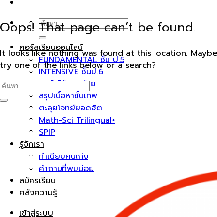
ค้นหา:
Oops! That page can’t be found.
คอร์สเรียนออนไลน์
It looks like nothing was found at this location. Maybe
FUNDAMENTAL ชั้น ป.5
try one of the links below or a search?
INTENSIVE ชั้นป.6
คอร์สโค้งสุดท้าย
สรุปเนื้อหาขั้นเทพ
ตะลุยโจทย์ยอดฮิต
Math-Sci Trilingual+
SPIP
รู้จักเรา
ทำเนียบคนเก่ง
คำถามที่พบบ่อย
สมัครเรียน
คลังความรู้
เข้าสู่ระบบ